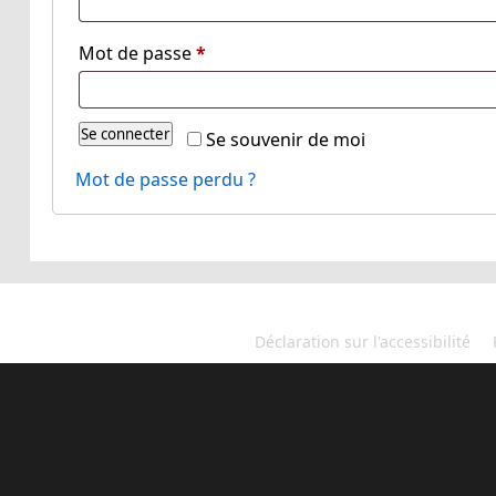
Routeurs VPN
Obligatoire
Mot de passe
*
M-Disc
Articles en ligne
Se connecter
Se souvenir de moi
Services
Mot de passe perdu ?
Contact
Déclaration sur l'accessibilité