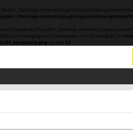
public_html/wp-content/plugins/pounichka-systeme/include
public_html/wp-content/plugins/pounichka-systeme/fr
omains/topvendu.fr/public_html/wp-content/plugins/pounich
hp83/usr/share/php:/usr/share/pear:/usr/share/php') in
/ho
ir/01_ouverture.php
on line
12