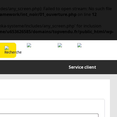
s/any_screen.php): Failed to open stream: No such file
amework/int_noir/01_ouverture.php
on line
12
ka-systeme/includes/any_screen.php' for inclusion
me/u653626585/domains/topvendu.fr/public_html/wp-
Mon compte
Ma liste
Panier
Connexion / Inscription
0
Service client